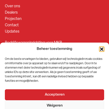
Over ons
Dealers
Projecten
Contact
Updates
Bedrijfswageninrichting voor MKB
Beheer toestemming
Bedrijfswageninrichting voor Fleetsales
Om de beste ervaringen te bieden, gebruiken wij technologieën zoals cookies
om informatie over je apparaat op te slaan en/of te raadplegen. Door in te
SOCIALS
stemmen met deze technologieën kunnen wij gegevens zoals surfgedrag of
unieke ID's op deze site verwerken. Als je geen toestemming geeft of uw
toestemming intrekt, kan dit een nadelige invloed hebben op bepaalde
functies en mogelijkheden.
Accepteren
2026 © GEMA Nederland
Weigeren