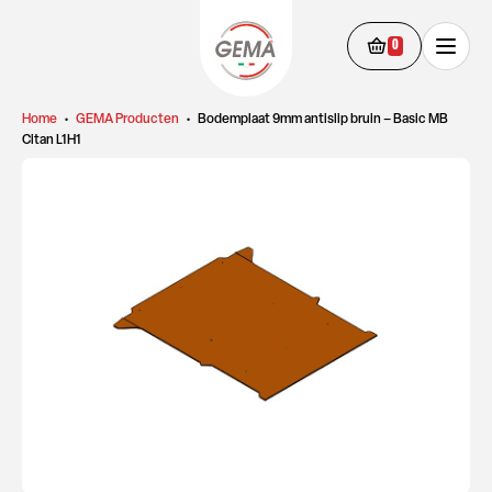
0
Home
•
GEMA Producten
•
Bodemplaat 9mm antislip bruin – Basic MB
Citan L1H1