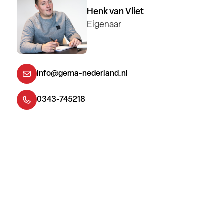
Henk van Vliet
Eigenaar
info@gema-nederland.nl
0343-745218