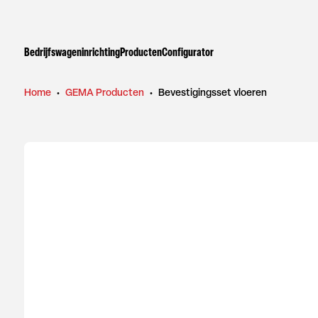
Bedrijfswageninrichting
Producten
Configurator
Home
•
GEMA Producten
•
Bevestigingsset vloeren