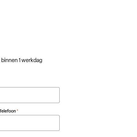
 binnen 1 werkdag
Telefoon
*