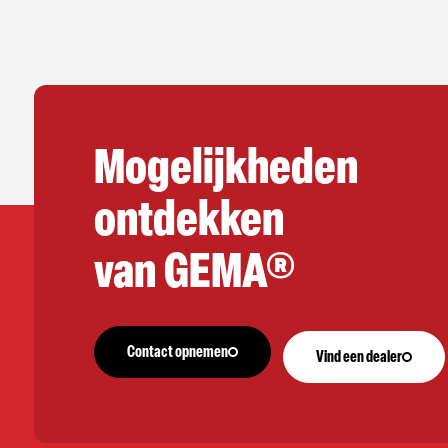
Mogelijkheden
ontdekken
van GEMA®
Contact opnemen
Vind een dealer