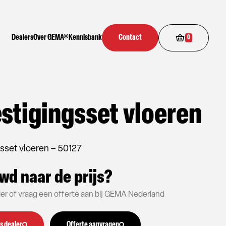
Dealers
Over GEMA®
Kennisbank
Contact
0
stigingsset vloeren
sset vloeren – 50127
wd naar de prijs?
aler of vraag een offerte aan bij GEMA Nederland
s dealer
Offerte aanvragen