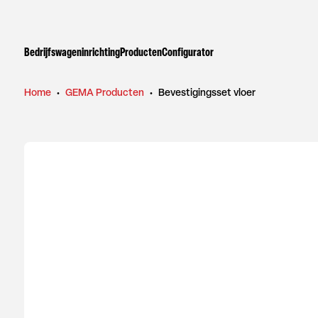
Bedrijfswageninrichting
Producten
Configurator
Home
•
GEMA Producten
•
Bevestigingsset vloer