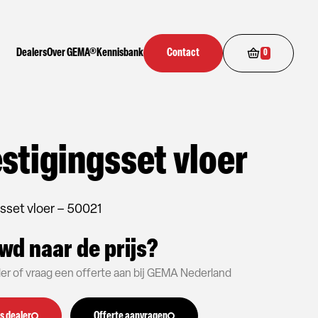
Dealers
Over GEMA®
Kennisbank
Contact
0
stigingsset vloer
sset vloer – 50021
wd naar de prijs?
aler of vraag een offerte aan bij GEMA Nederland
s dealer
Offerte aanvragen