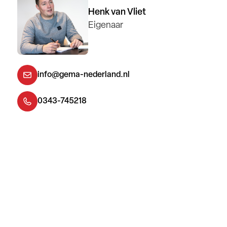
Henk van Vliet
Eigenaar
info@gema-nederland.nl
0343-745218