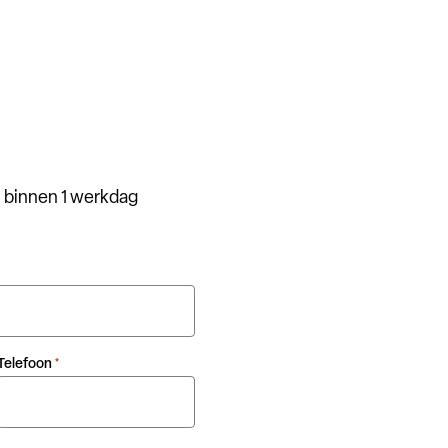
 binnen 1 werkdag
Telefoon
*