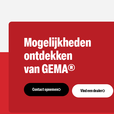
Mogelijkheden
ontdekken
van GEMA®
Contact opnemen
Vind een dealer