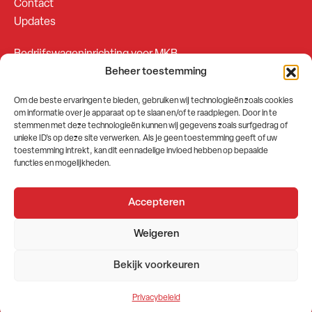
Contact
Updates
Bedrijfswageninrichting voor MKB
Beheer toestemming
Bedrijfswageninrichting voor Fleetsales
Om de beste ervaringen te bieden, gebruiken wij technologieën zoals cookies
om informatie over je apparaat op te slaan en/of te raadplegen. Door in te
SOCIALS
stemmen met deze technologieën kunnen wij gegevens zoals surfgedrag of
unieke ID's op deze site verwerken. Als je geen toestemming geeft of uw
toestemming intrekt, kan dit een nadelige invloed hebben op bepaalde
functies en mogelijkheden.
Accepteren
2026 © GEMA Nederland
Weigeren
Algemene voorwaarden
Privacybeleid
Bekijk voorkeuren
Website door
Stuwio
Privacybeleid