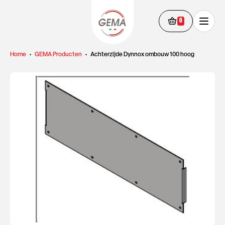
0
Home
•
GEMA Producten
•
Achterzijde Dynnox ombouw 100 hoog