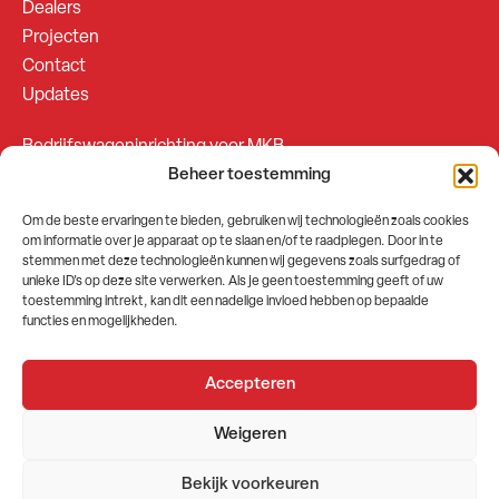
Dealers
Projecten
Contact
Updates
Bedrijfswageninrichting voor MKB
Beheer toestemming
Bedrijfswageninrichting voor Fleetsales
Om de beste ervaringen te bieden, gebruiken wij technologieën zoals cookies
om informatie over je apparaat op te slaan en/of te raadplegen. Door in te
SOCIALS
stemmen met deze technologieën kunnen wij gegevens zoals surfgedrag of
unieke ID's op deze site verwerken. Als je geen toestemming geeft of uw
toestemming intrekt, kan dit een nadelige invloed hebben op bepaalde
functies en mogelijkheden.
Accepteren
2026 © GEMA Nederland
Weigeren
Algemene voorwaarden
Privacybeleid
Bekijk voorkeuren