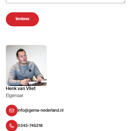
Versturen
Henk van Vliet
Eigenaar
info@gema-nederland.nl
0343-745218